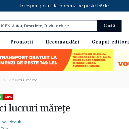
Transport gratuit la comenzi de peste 149 lei!
Caută
Promoții
Recomandări
Grupul editori
Mici lucruri mărețe
5
-30%
ci lucruri mărețe
Jodi Picoult
Trei