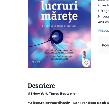
Colecții
Categor
Nr. pagi
Anul apa
Afișea
For
Descriere
#1 New York Times Bestseller
"O lectură extraordinară!" - San Francisco Book 