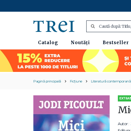
Catalog
Noutăți
Bestseller
Pagină principală
Ficțiune
Literatură contemporană
EXTRA1
Mi
Autor :
Editura: