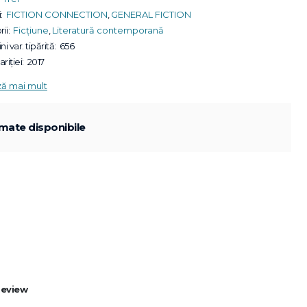
:
FICTION CONNECTION
,
GENERAL FICTION
ii:
Ficțiune
,
Literatură contemporană
ni var. tipărită:
656
riției:
2017
ză mai mult
mate disponibile
Review