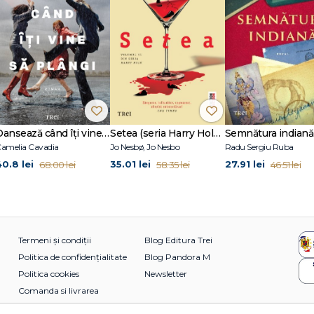
Dansează când îți vine să plângi
Setea (seria Harry Hole, vol. 11)
Semnătura indiană
amelia Cavadia
Jo Nesbø, Jo Nesbo
Radu Sergiu Ruba
40.8 lei
35.01 lei
27.91 lei
68.00 lei
58.35 lei
46.51 lei
Termeni și condiții
Blog Editura Trei
Politica de confidențialitate
Blog Pandora M
Politica cookies
Newsletter
Comanda si livrarea