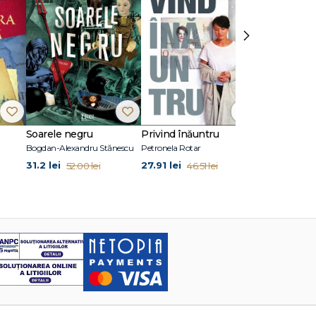
›
Soarele negru
Privind înăuntru
Suflete per
Bogdan-Alexandru Stănescu
Petronela Rotar
John Marrs
31.2 lei
27.91 lei
24.87 lei
52.00 lei
46.51 lei
41