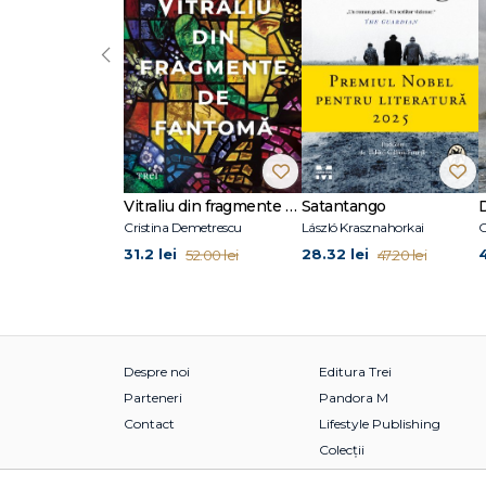
‹
Vitraliu din fragmente de fantomă
Satantango
Cristina Demetrescu
László Krasznahorkai
C
31.2 lei
28.32 lei
52.00 lei
47.20 lei
Despre noi
Editura Trei
Parteneri
Pandora M
Contact
Lifestyle Publishing
Colecții