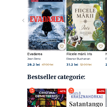
Primul ei roman, Pretend I’m Dead (2018), a fost nominaliz
selectat pentru Bollinger Everyman Wodehouse Prize, f
‹
Evadarea
Fiicele mării. Iris
Jean Reno
Eleanor Buchanan
P
28.2 lei
31.2 lei
47.00 lei
52.00 lei
Bestseller categorie:
-40%
-40%