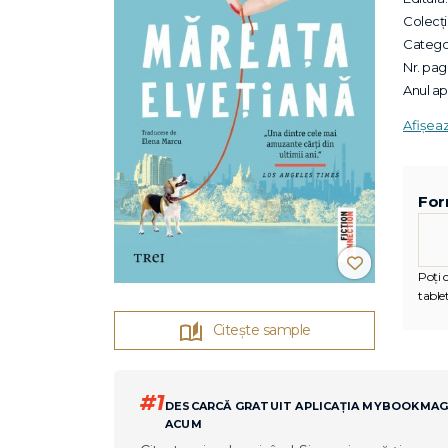
Colecții
Categor
Nr. pagi
Anul apa
Afișea
For
Poți c
tablet
Citește sample
#1
DESCARCĂ GRATUIT APLICAȚIA MYBOOKMA
ACUM