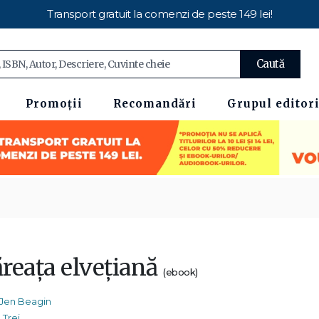
Transport gratuit la comenzi de peste 149 lei!
Caută
Promoții
Recomandări
Grupul editori
reața elvețiană
(ebook)
Jen Beagin
Trei