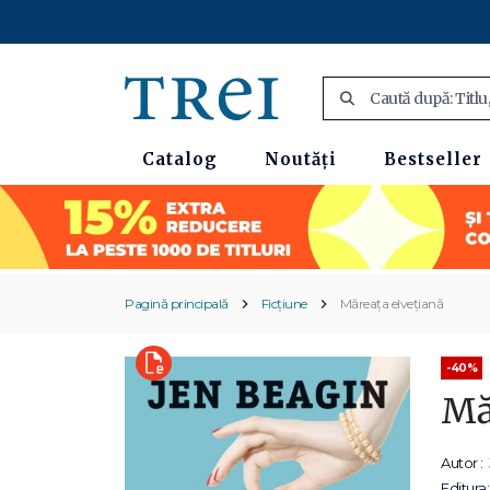
Catalog
Noutăți
Bestseller
Pagină principală
Ficțiune
Măreața elvețiană
-40%
Mă
Autor :
Editura: