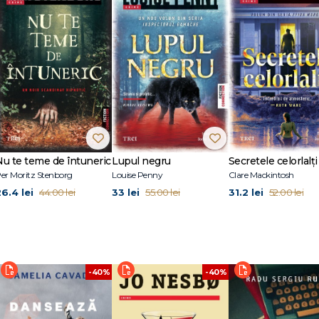
at pentru Center for Fiction’s First Novel Prize, iar Vacuum in the Dark (2019)
icțiune comică. Locuiește în Hudson, New York.
Nu te teme de întuneric
Lupul negru
Secretele celorlalți
er Moritz Stenborg
Louise Penny
Clare Mackintosh
26.4 lei
33 lei
31.2 lei
44.00 lei
55.00 lei
52.00 lei
-40%
-40%