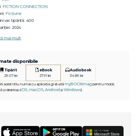
:
FICTION CONNECTION
ii:
Ficțiune
ni var. tipărită:
400
riției:
2024
ză mai mult
mate disponibile
Tipărit
eBook
Audiobook
29.07 lei
27.91 lei
34.89 lei
myBOOKmag
iti acest titlu numai cu aplicația gratuită
pentru mobil,
iOS
macOS
Android
Windows
ă și desktop (
,
,
și
).
G