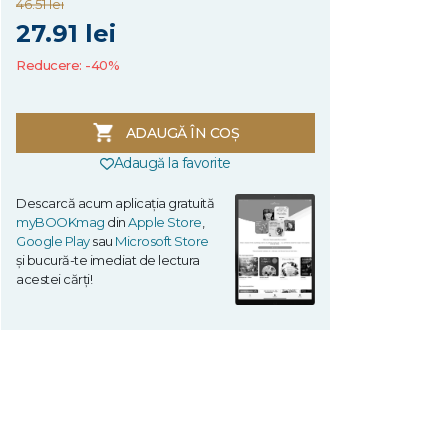
46.51 lei
27.91 lei
Reducere: -40%
ADAUGĂ ÎN COȘ
Adaugă la favorite
Descarcă acum aplicația gratuită
myBOOKmag
din
Apple Store
,
Google Play
sau
Microsoft Store
și bucură-te imediat de lectura
acestei cărți!