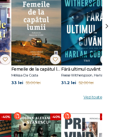
 a fost
›
Femeile de la capătul lumii
Fără ultimul cuvânt
Stare de vis
Mélissa Da Costa
Reese Witherspoon, Harlan Coben
Eric Puchner
33 lei
31.2 lei
31.2 lei
55.00 lei
52.00 lei
52.00
Vezi toate
-40%
-40%
-40%