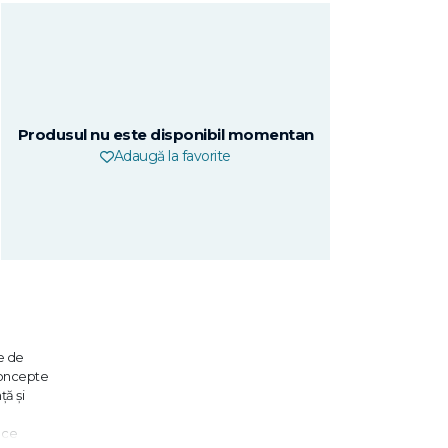
Produsul nu este disponibil momentan
Adaugă la favorite
re de
Concepte
ţă şi
 ce