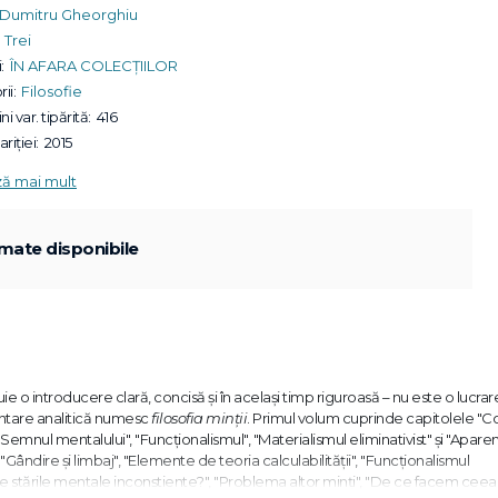
Dumitru Gheorghiu
Trei
:
ÎN AFARA COLECȚIILOR
ii:
Filosofie
ni var. tipărită:
416
riției:
2015
ză mai mult
mate disponibile
e o introducere clară, concisă şi în acelaşi timp riguroasă – nu este o lucra
entare analitică numesc
filosofia minţii
. Primul volum cuprinde capitolele "
 "Semnul mentalului", "Funcţionalismul", "Materialismul eliminativist" şi "Aparen
Gândire şi limbaj", "Elemente de teoria calculabilităţii", "Funcţionalismul
bile stările mentale inconştiente?", "Problema altor minţi", "De ce facem ceea