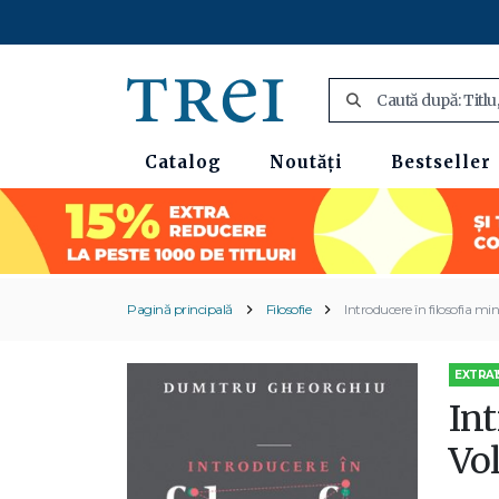
Catalog
Noutăți
Bestseller
Pagină principală
Filosofie
Introducere în filosofia min
EXTRA1
Int
Vo