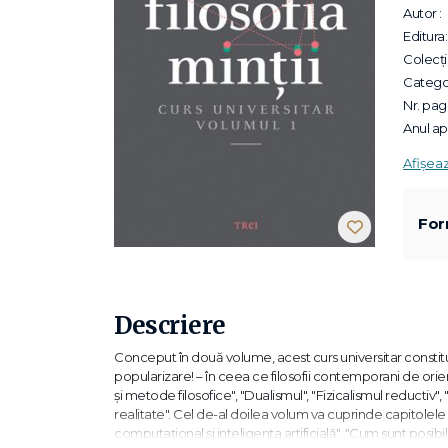
Autor :
Editura:
Colecții
Categor
Nr. pagi
Anul apa
Afișea
For
Descriere
Conceput în două volume, acest curs universitar constitui
popularizare! – în ceea ce filosofii contemporani de ori
şi metode filosofice", "Dualismul", "Fizicalismul reductiv",
realitate". Cel de-al doilea volum va cuprinde capitolele "
computaţional şi inteligenţa artificială", "Cum sunt posi