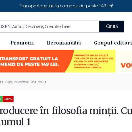
Transport gratuit la comenzi de peste 149 lei!
Caută
Promoții
Recomandări
Grupul editori
ţii. Curs universitar. Volumul 1
5
-30%
roducere în filosofia minţii. Cu
lumul 1