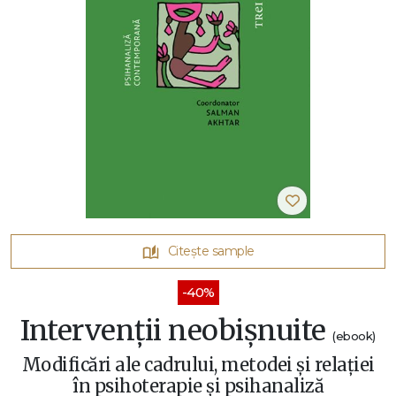
Citește sample
-40%
Intervenții neobișnuite
(ebook)
Modificări ale cadrului, metodei și relației
în psihoterapie și psihanaliză