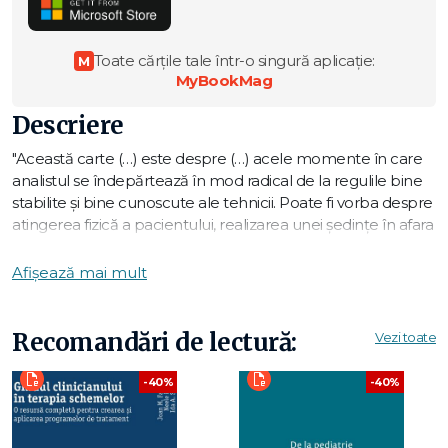
Toate cărțile tale într-o singură aplicație:
M
MyBookMag
Descriere
"Această carte (…) este despre (…) acele momente în care
analistul se îndepărtează în mod radical de la regulile bine
stabilite și bine cunoscute ale tehnicii. Poate fi vorba despre
atingerea fizică a pacientului, realizarea unei ședințe în afara
cabinetului, autodezvăluirea analistului, oferirea unui cadou
acestuia, refuzul de a asculta ceea ce pacientul are de spus
Afișează mai mult
și așa mai departe. Niciodată puse laolaltă într‑o carte,
aceste povești secrete despre acei analiști care fac
intervenții neobișnuite se aud pe la petreceri, trec din gură
Recomandări de lectură:
Vezi toate
în gură în cercurile societăților analitice și sunt încărcate de
un aer misterios. Speranța mea este ca cititorul să aibă o
-40%
-40%
lectură plăcută, provocatoare intelectual și folositoare."
Salman Akhtar