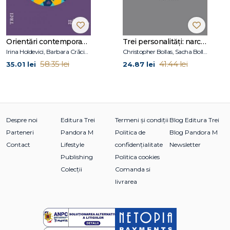
Capitolul 6. Interpretarea sub formă de acțiune — Marc
Jacobs
Orientări contemporane în psihoterapie și consiliere psihologică
Trei personalități: narcisică, borderline, maniaco-depresivă
Partea a III‑a. Modificări la nivelul relației
Irina Holdevici, Barbara Crăciun
Christopher Bollas, Sacha Bollas
Capitolul 7. Să vorbești despre propria persoană — Alan
58.35 lei
41.44 lei
35.01 lei
24.87 lei
Skolnikoff
Capitolul 8. Să atingi pacientul — Andrea Celenza
Capitolul 9. Daruri și amintiri oferite pacienților — Andrew
Smolar
Despre noi
Editura Trei
Termeni și condiții
Blog Editura Trei
Bibliografie
Parteneri
Pandora M
Politica de
Blog Pandora M
Mulțumiri
Contact
Lifestyle
confidențialitate
Newsletter
Despre coordonator și colaboratori
Publishing
Politica cookies
Colecții
Comanda si
livrarea
"