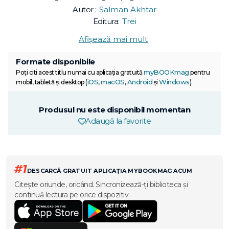
Autor :
Salman Akhtar
Editura:
Trei
Afișează mai mult
Formate disponibile
myBOOKmag
Poți citi acest titlu numai cu aplicația gratuită
pentru
iOS
macOS
Android
Windows
mobil, tabletă și desktop (
,
,
și
).
Produsul nu este disponibil momentan
Adaugă la favorite
#1
DESCARCĂ GRATUIT APLICAȚIA MYBOOKMAG ACUM
Citește oriunde, oricând. Sincronizează-ți biblioteca și
continuă lectura pe orice dispozitiv.