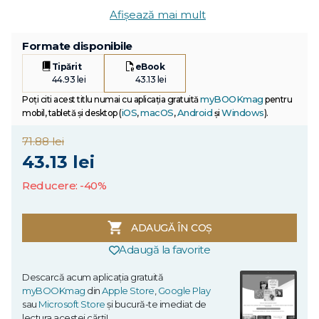
Afișează mai mult
Formate disponibile
Tipărit
eBook
44.93 lei
43.13 lei
myBOOKmag
Poți citi acest titlu numai cu aplicația gratuită
pentru
iOS
macOS
Android
Windows
mobil, tabletă și desktop (
,
,
și
).
71.88 lei
43.13 lei
Reducere: -40%
ADAUGĂ ÎN COȘ
Adaugă la favorite
Descarcă acum aplicația gratuită
myBOOKmag
din
Apple Store
,
Google Play
sau
Microsoft Store
și bucură-te imediat de
lectura acestei cărți!