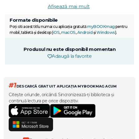
Afișează mai mult
Formate disponibile
myBOOKmag
Poți citi acest titlu numai cu aplicația gratuită
pentru
iOS
macOS
Android
Windows
mobil, tabletă și desktop (
,
,
și
).
Produsul nu este disponibil momentan
Adaugă la favorite
#1
DESCARCĂ GRATUIT APLICAȚIA MYBOOKMAG ACUM
Citește oriunde, oricând. Sincronizează-ți biblioteca și
continuă lectura pe orice dispozitiv.