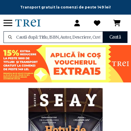
Transport gratuit la comenzi de peste 149 lei!
Caută