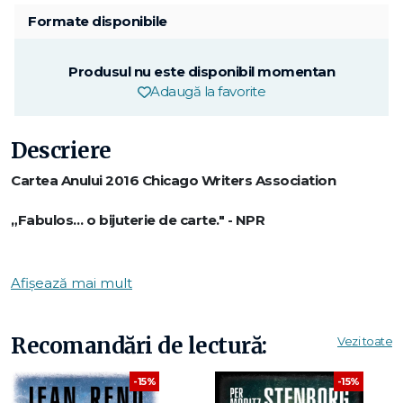
Formate disponibile
Produsul nu este disponibil momentan
Adaugă la favorite
Descriere
Cartea Anului 2016 Chicago Writers Association
„Fabulos… o bijuterie de carte." - NPR
„Seay este un scriitor cu o inteligență artistică ieșită din
comun." - The Guardian
Afișează mai mult
În martie 2003, înainte de invadarea Irakului, un fost
infanterist în Marina SUA ajunge în Las Vegas în căutarea
Recomandări de lectură:
Vezi toate
unui ticălos împătimit de jocuri de noroc, dispărut în condiții
suspecte.
-15%
-15%