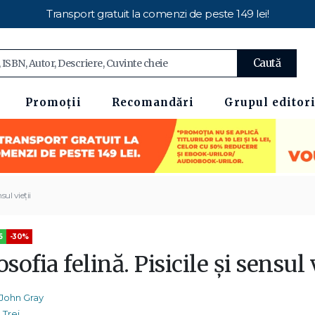
Transport gratuit la comenzi de peste 149 lei!
Caută
Promoții
Recomandări
Grupul editori
nsul vieții
5
-30%
osofia felină. Pisicile și sensul 
John Gray
Trei