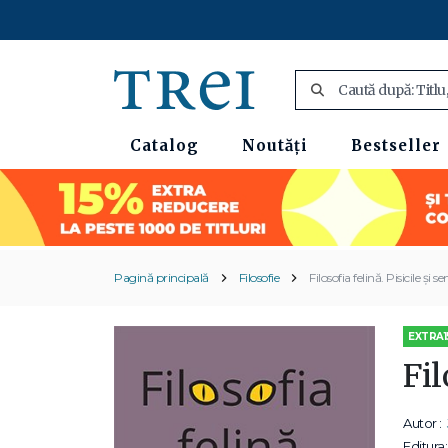
Catalog
Noutăți
Bestseller
Pagină principală
Filosofie
Filosofia felină. Pisicile și se
EXTRA1
Fil
Autor :
Editura: