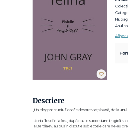
Colecții
Categor
Nr. pagi
Anul apa
Afișea
For
Descriere
„Un elegant studiu filosofic despre viața bună, de la unul 
Istoria filosofiei a fost, după caz, o succesiune tragic
la Berdiaev, au pus în discuție subiectele care ne-au preo