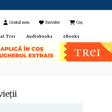
Contul meu
Favorite
Coș
al Trei
Audiobooks
eBooks
vieții