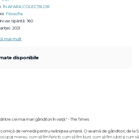
:
ÎN AFARA COLECȚIILOR
ii:
Filosofie
ni var. tipărită:
160
riției:
2021
ză mai mult
mate disponibile
dintre cei mai mari gânditori în viață." - The Times
ă sau comică de remedii pentru neliniștea umană. O seamă de gânditori, de la 
cupat mereu: cum să fim fericiți, cum să fim buni, cum să fim iubiți și cum să