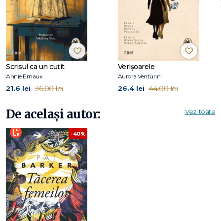
Scrisul ca un cuțit
Verișoarele
Annie Ernaux
Aurora Venturini
36.00 lei
44.00 lei
21.6 lei
26.4 lei
De același autor:
Vezi toate
-40%