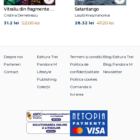
Vitraliu din fragmente de fantomă
Satantango
Cristina Demetrescu
László Krasznahorkai
52.00 lei
47.20 lei
31.2 lei
28.32 lei
Despre noi
Editura Trei
Termeni și condiții
Blog Editura Trei
Parteneri
Pandora M
Politica de
Blog Pandora M
Contact
Lifestyle
confidențialitate
Newsletter
Publishing
Politica cookies
Colecții
Comanda si
livrarea