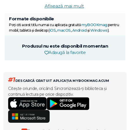
Afișează mai mult
Formate disponibile
myBOOKmag
Poți citi acest titlu numai cu aplicația gratuită
pentru
iOS
macOS
Android
Windows
mobil, tabletă și desktop (
,
,
și
).
Produsul nu este disponibil momentan
Adaugă la favorite
#1
DESCARCĂ GRATUIT APLICAȚIA MYBOOKMAG ACUM
Citește oriunde, oricând. Sincronizează-ți biblioteca și
continuă lectura pe orice dispozitiv.