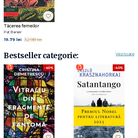
Tăcerea femeilor
Pat Barker
32.98 lei
19.79 lei
Bestseller categorie:
Vezi toate
-40%
-40%