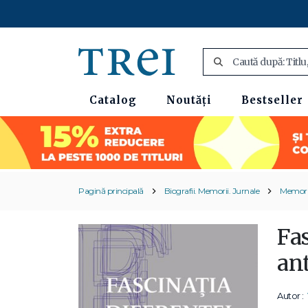
Catalog
Noutăți
Bestseller
Pagină principală
Biografii. Memorii. Jurnale
Memori
Fas
an
Autor :