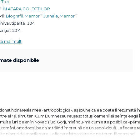
Trei
:
ÎN AFARA COLECȚIILOR
ii:
Biografii. Memorii. Jurnale
,
Memorii
ni var. tipărită:
304
riției:
2014
ză mai mult
mate disponibile
rdonat hoinăreala mea «antropologică», aş spune că ea poate fi rezumată în
ntre ei? şi, simultan, Cum Dumnezeu reuşesc totuşi oamenii să se înţeleagă î
multe luni pe an în Novaci (jud. Gorj), mirându-mă cum este posibil ca «păm
 ţărani, români, ortodocşi, ba chiar trăind împreună de un secol-două. La fiecare 
lte planuri de manifestare. La fiecare întoarcere de pe teren, făceam noi
diferenţe.