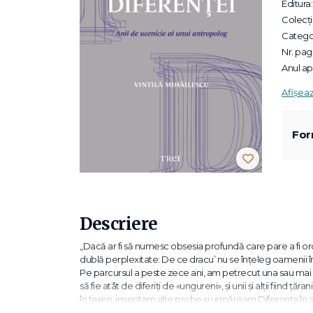
Editura:
Colecții
Categor
Nr. pagi
Anul apa
Afișea
For
Descriere
„Dacă ar fi să numesc obsesia profundă care pare a fi o
dublă perplexitate: De ce dracu’ nu se înţeleg oamenii î
Pe parcursul a peste zece ani, am petrecut una sau mai 
să fie atât de diferiţi de «ungureni», şi unii şi alţii fiind
în teren, inventam alte probe şi urmăream Diferenţa în a
«motoraşe», încercând să dăm o altă explicaţie acestor 