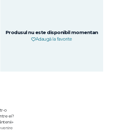
Produsul nu este disponibil momentan
Adaugă la favorite
tr-o
ntre ei?
ântenii»
revenire