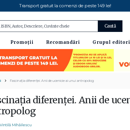
Transport gratuit la comenzi de peste 149 lei!
Caută
Promoții
Recomandări
Grupul editori
i
Fascinaţia diferenţei. Anii de ucenicie ai unui antropolog
cinaţia diferenţei. Anii de uce
tropolog
Vintilă Mihăilescu