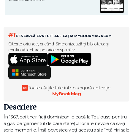
#1
DESCARCĂ GRATUIT APLICAȚIA MYBOOKMAG ACUM
Citește oriunde, oricând. Sincronizează-ți biblioteca și
continuă lectura pe orice dispozitiv.
Toate cărțile tale într-o singură aplicație:
M
MyBookMag
Descriere
În 1367, doi tineri frați dominicani pleacă la Toulouse pentru
a găsi pergamentul de care starețul lor are nevoie ca să-și
scrie memoriile. Însă povestea vieții acestuia și a întâlnirii sale