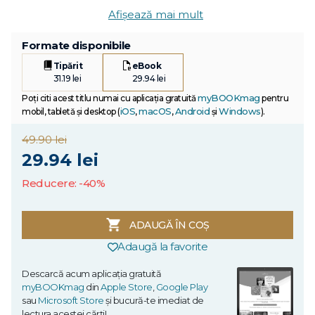
Afișează mai mult
Formate disponibile
Tipărit
eBook
31.19 lei
29.94 lei
myBOOKmag
Poți citi acest titlu numai cu aplicația gratuită
pentru
iOS
macOS
Android
Windows
mobil, tabletă și desktop (
,
,
și
).
49.90 lei
29.94 lei
Reducere: -40%
ADAUGĂ ÎN COȘ
Adaugă la favorite
Descarcă acum aplicația gratuită
myBOOKmag
din
Apple Store
,
Google Play
sau
Microsoft Store
și bucură-te imediat de
lectura acestei cărți!