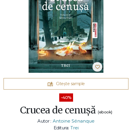
Citește sample
-40%
Crucea de cenușă
(ebook)
Autor :
Antoine Sénanque
Editura:
Trei