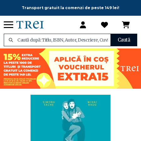
Transport gratuit la comenzi de peste 149 lei!
Caută