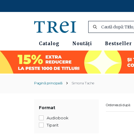
Catalog
Noutăți
Bestseller
Pagină principală
Simona Tache
Ordonează după:
Format
Audiobook
Tiparit