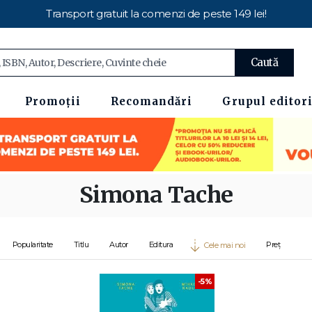
Transport gratuit la comenzi de peste 149 lei!
Caută
Promoții
Recomandări
Grupul editori
Simona Tache
Popularitate
Titlu
Autor
Editura
Preț
Cele mai noi
-5%