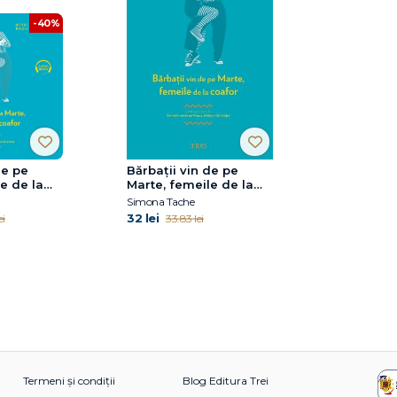
-40%
de pe
Bărbaţii vin de pe
e de la
Marte, femeile de la
coafor. Continuarea
Simona Tache
volumului Femeile vin
32 lei
ei
33.83 lei
de pe Venus, bărbaţii
de la băut
Termeni și condiții
Blog Editura Trei