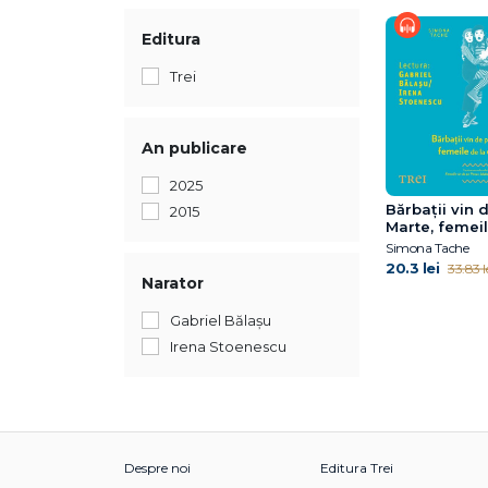
Editura
Trei
An publicare
2025
Bărbaţii vin 
2015
Marte, femeil
coafor
Simona Tache
20.3 lei
33.83 l
Narator
Gabriel Bălașu
Irena Stoenescu
Despre noi
Editura Trei