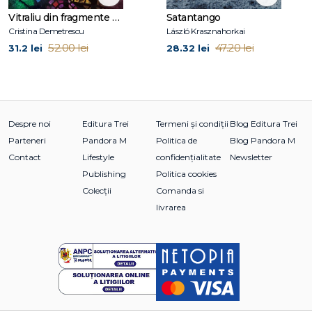
Vitraliu din fragmente de fantomă
Satantango
Cristina Demetrescu
László Krasznahorkai
52.00 lei
47.20 lei
31.2 lei
28.32 lei
Despre noi
Editura Trei
Termeni și condiții
Blog Editura Trei
Parteneri
Pandora M
Politica de
Blog Pandora M
Contact
Lifestyle
confidențialitate
Newsletter
Publishing
Politica cookies
Colecții
Comanda si
livrarea