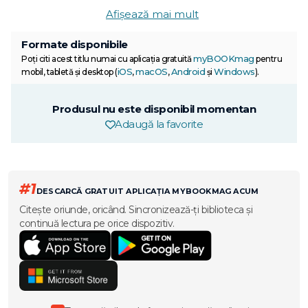
Afișează mai mult
Formate disponibile
myBOOKmag
Poți citi acest titlu numai cu aplicația gratuită
pentru
iOS
macOS
Android
Windows
mobil, tabletă și desktop (
,
,
și
).
Produsul nu este disponibil momentan
Adaugă la favorite
#1
DESCARCĂ GRATUIT APLICAȚIA MYBOOKMAG ACUM
Citește oriunde, oricând. Sincronizează-ți biblioteca și
continuă lectura pe orice dispozitiv.