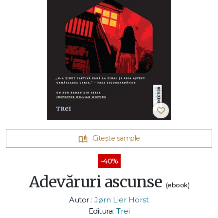
Citește sample
-40%
Adevăruri ascunse
(ebook)
Autor :
Jørn Lier Horst
Editura:
Trei