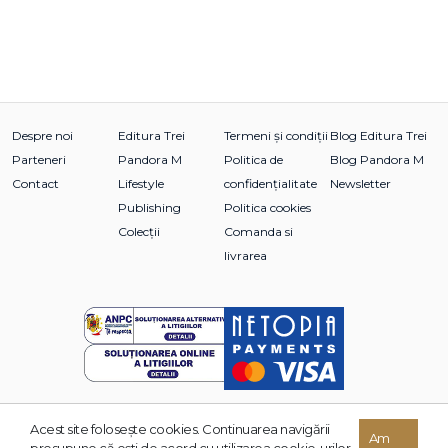
Despre noi
Editura Trei
Termeni și condiții
Blog Editura Trei
Parteneri
Pandora M
Politica de
Blog Pandora M
Contact
Lifestyle
confidențialitate
Newsletter
Publishing
Politica cookies
Colecții
Comanda si
livrarea
Acest site foloseşte cookies. Continuarea navigării
© 2026 Grupul Editorial TREI. Toate drepturile rezervate.
Am
presupune că eşti de acord cu utilizarea cookie-urilor.