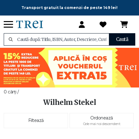
Transport gratuit la comenzi de peste 149 lei!
Caută
0 cărți /
Wilhelm Stekel
Ordonează
Filtează
Cele mai noi descendent