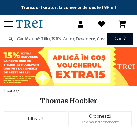
Transport gratuit la comenzi de peste 149 lei!
Caută
1 carte /
Thomas Hoobler
Ordonează
Filtează
Cele mai noi descendent