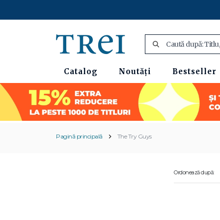
Catalog
Noutăți
Bestseller
Pagină principală
The Try Guys
Ordonează după: