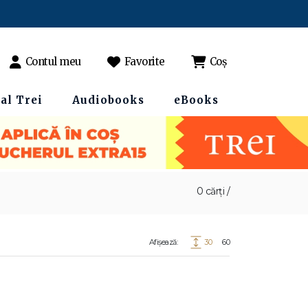
Contul meu
Favorite
Coș
al Trei
Audiobooks
eBooks
0 cărți /
Afișează:
30
60