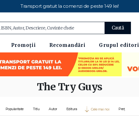
Transport gratuit la comenzi de peste 149 lei!
Caută
Promoții
Recomandări
Grupul editori
The Try Guys
Popularitate
Titlu
Autor
Editura
Preț
Cele mai noi