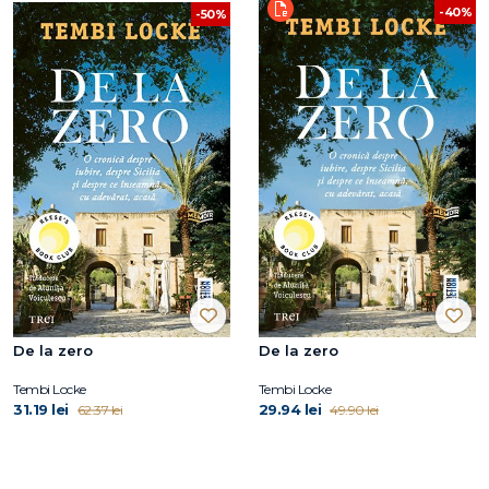
-40%
-50%
De la zero
De la zero
Tembi Locke
Tembi Locke
31.19 lei
29.94 lei
62.37 lei
49.90 lei