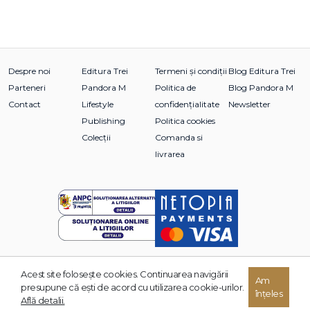
Despre noi
Editura Trei
Termeni și condiții
Blog Editura Trei
Parteneri
Pandora M
Politica de
Blog Pandora M
Contact
Lifestyle
confidențialitate
Newsletter
Publishing
Politica cookies
Colecții
Comanda si
livrarea
Acest site foloseşte cookies. Continuarea navigării
© 2026 Grupul Editorial TREI. Toate drepturile rezervate.
Am
presupune că eşti de acord cu utilizarea cookie-urilor.
înțeles
Dezvoltat de:
Află detalii.