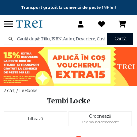
Transport gratuit la comenzi de peste 149 lei!
Caută
2 cărți / 1 eBooks
Tembi Locke
Ordonează
Filtează
Cele mai noi descendent