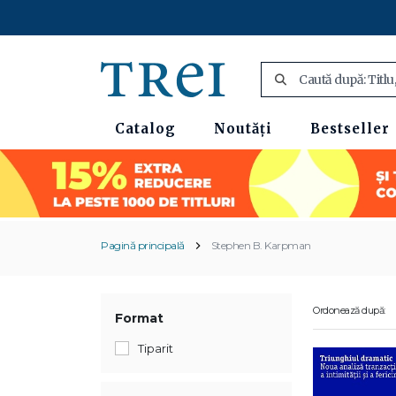
Catalog
Noutăți
Bestseller
Pagină principală
Stephen B. Karpman
Ordonează după:
Format
Tiparit