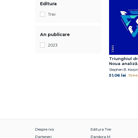
Editura
Trei
An publicare
2023
Triunghiul d
Noua analiză
tranzacțional
Stephen B. Kar
intimității și a
51.06 lei
72.94 
Despre noi
Editura Trei
Parteneri
Pandora M