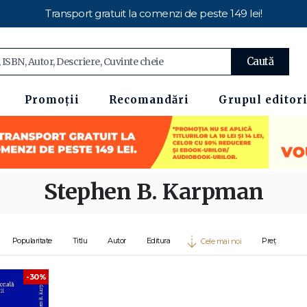
Transport gratuit la comenzi de peste 149 lei!
Caută
Promoții
Recomandări
Grupul editori
Stephen B. Karpman
Popularitate
Titlu
Autor
Editura
Preț
Cele mai noi
-30%