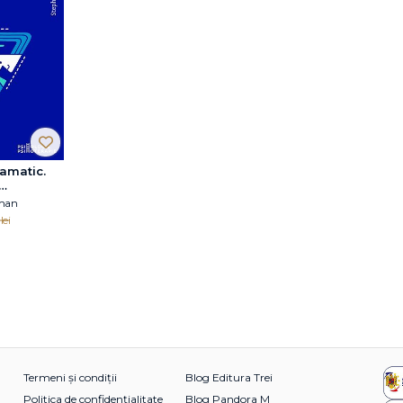
ramatic.
ă a
pman
 fericirii
lei
Termeni și condiții
Blog Editura Trei
Politica de confidențialitate
Blog Pandora M