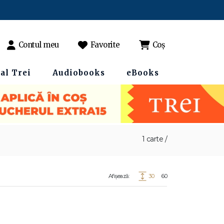
Contul meu
Favorite
Coș
al Trei
Audiobooks
eBooks
1 carte /
Afișează:
30
60