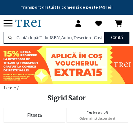
Transport gratuit la comenzi de peste 149 lei!
Caută
1 carte /
Sigrid Sator
Ordonează
Filtează
Cele mai noi descendent