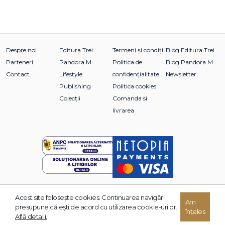
Despre noi
Editura Trei
Termeni și condiții
Blog Editura Trei
Parteneri
Pandora M
Politica de
Blog Pandora M
Contact
Lifestyle
confidențialitate
Newsletter
Publishing
Politica cookies
Colecții
Comanda si
livrarea
Acest site foloseşte cookies. Continuarea navigării
© 2026 Grupul Editorial TREI. Toate drepturile rezervate.
Am
presupune că eşti de acord cu utilizarea cookie-urilor.
înțeles
Dezvoltat de:
Află detalii.