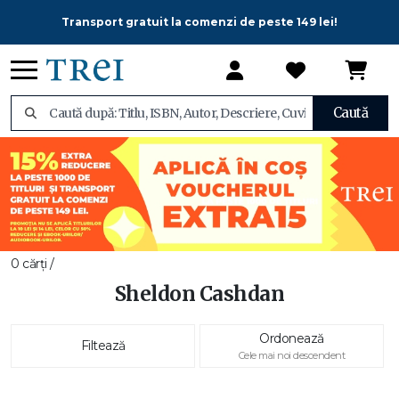
Transport gratuit la comenzi de peste 149 lei!
Caută
0 cărți /
Sheldon Cashdan
Ordonează
Filtează
Cele mai noi descendent