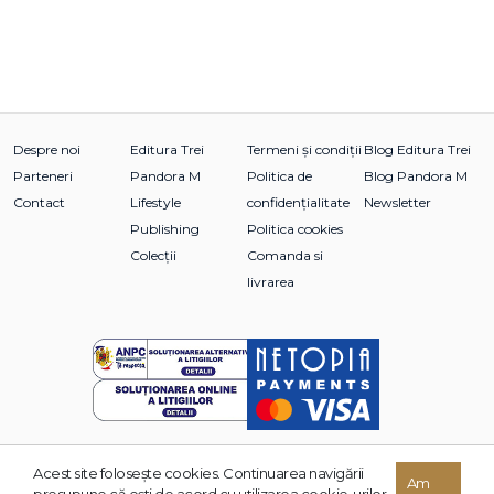
Despre noi
Editura Trei
Termeni și condiții
Blog Editura Trei
Parteneri
Pandora M
Politica de
Blog Pandora M
Contact
Lifestyle
confidențialitate
Newsletter
Publishing
Politica cookies
Colecții
Comanda si
livrarea
Acest site foloseşte cookies. Continuarea navigării
© 2026 Grupul Editorial TREI. Toate drepturile rezervate.
Am
presupune că eşti de acord cu utilizarea cookie-urilor.