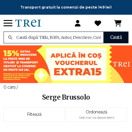
Transport gratuit la comenzi de peste 149 lei!
Caută
0 cărți /
Serge Brussolo
Ordonează
Filtează
Cele mai noi descendent