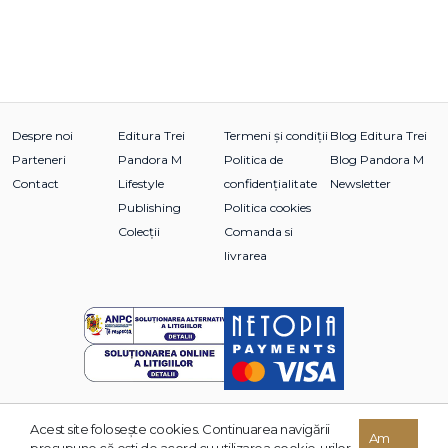
Despre noi
Editura Trei
Termeni și condiții
Blog Editura Trei
Parteneri
Pandora M
Politica de
Blog Pandora M
Contact
Lifestyle
confidențialitate
Newsletter
Publishing
Politica cookies
Colecții
Comanda si
livrarea
Acest site foloseşte cookies. Continuarea navigării
© 2026 Grupul Editorial TREI. Toate drepturile rezervate.
Am
presupune că eşti de acord cu utilizarea cookie-urilor.