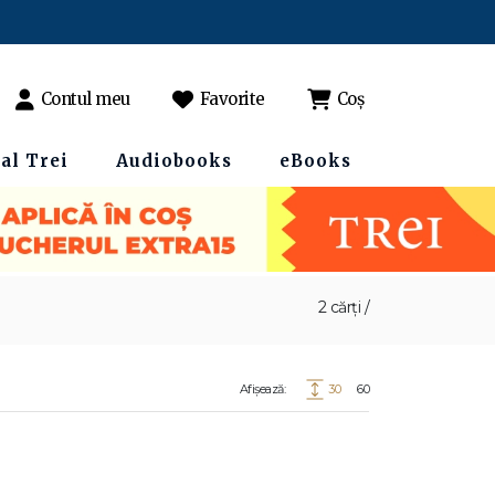
Contul meu
Favorite
Coș
al Trei
Audiobooks
eBooks
2 cărți /
Afișează:
30
60