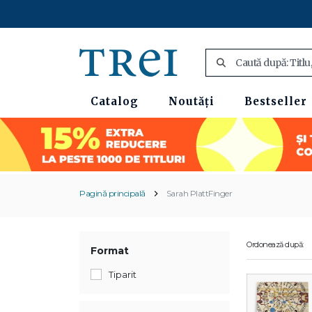
Catalog
Noutăți
Bestseller
Pagină principală
Sarah PlattFinger
Ordonează după:
Format
Tiparit