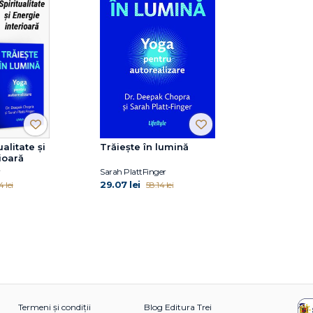
alitate și
Trăiește în lumină
ioară
r
Sarah PlattFinger
29.07 lei
 lei
58.14 lei
Termeni și condiții
Blog Editura Trei