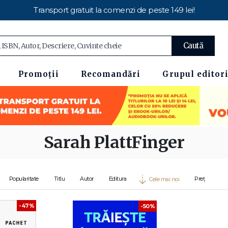
Transport gratuit la comenzi de peste 149 lei!
Caută
Promoții
Recomandări
Grupul editori
Sarah PlattFinger
Popularitate
Titlu
Autor
Editura
Preț
Cele mai noi
-47%
-50%