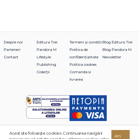
Despre noi
Editura Trei
Termeni și condiții
Blog Editura Trei
Parteneri
Pandora M
Politica de
Blog Pandora M
Contact
Lifestyle
confidențialitate
Newsletter
Publishing
Politica cookies
Colecții
Comanda si
livrarea
Acest site foloseşte cookies. Continuarea navigării
© 2026 Grupul Editorial TREI. Toate drepturile rezervate.
Am
presupune că eşti de acord cu utilizarea cookie-urilor.