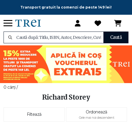
Transport gratuit la comenzi de peste 149 lei!
Caută
0 cărți /
Richard Storey
Ordonează
Filtează
Cele mai noi descendent