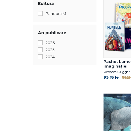
Editura
Pandora M
An publicare
2026
2025
2024
Pachet Lume
imaginației
Rebecca Gugger
93.18 lei
155.29 