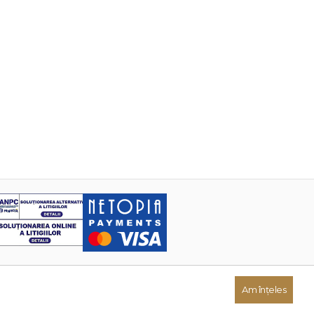
Am înțeles
Dezvoltat de: