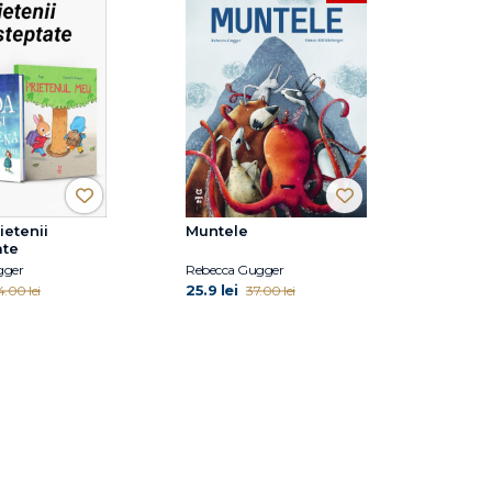
ietenii
Muntele
ate
gger
Rebecca Gugger
25.9 lei
4.00 lei
37.00 lei