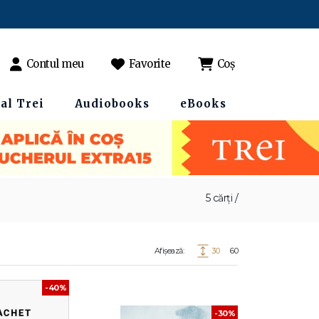
Contul meu
Favorite
Coș
al Trei
Audiobooks
eBooks
5 cărți /
Afișează:
30
60
-40%
-30%