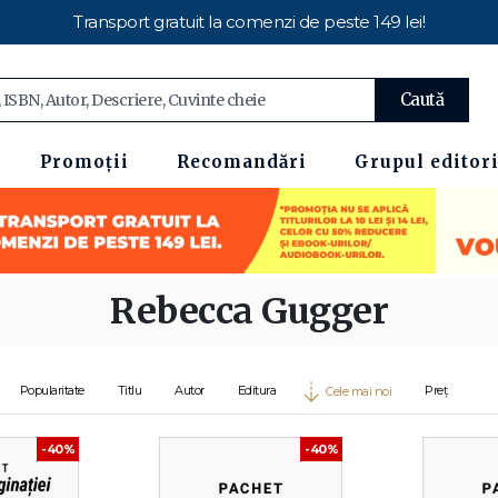
Transport gratuit la comenzi de peste 149 lei!
Caută
Promoții
Recomandări
Grupul editori
Rebecca Gugger
Popularitate
Titlu
Autor
Editura
Preț
Cele mai noi
-40%
-40%