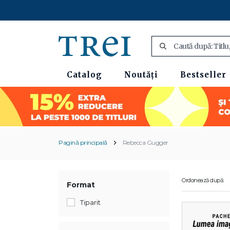
Catalog
Noutăți
Bestseller
Pagină principală
Rebecca Gugger
Ordonează după:
Format
Tiparit