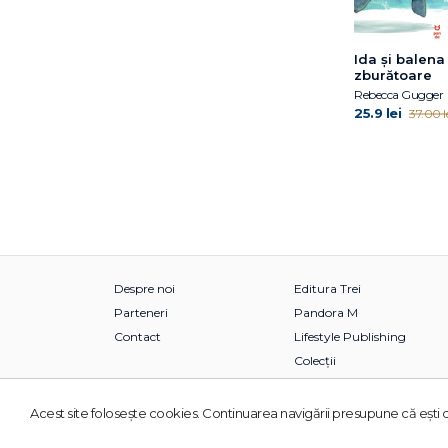
Ida și balena
zburătoare
Rebecca Gugger
25.9 lei
37.00 l
Despre noi
Editura Trei
Parteneri
Pandora M
Contact
Lifestyle Publishing
Colecții
Acest site foloseşte cookies. Continuarea navigării presupune că eşti d
© 2026 Grupul Editorial TREI. Toate drepturile rezervate.