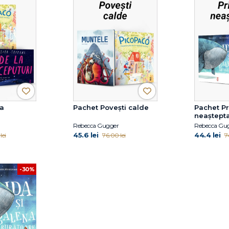
a
Pachet Povești calde
Pachet Pr
neaștept
Rebecca Gugger
Rebecca Gu
45.6 lei
44.4 lei
lei
76.00 lei
7
-30%