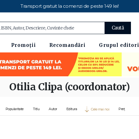
Transport gratuit la comenzi de peste 149 lei!
Caută
Promoții
Recomandări
Grupul editori
Otilia Clipa (coordonator)
Popularitate
Titlu
Autor
Editura
Preț
Cele mai noi