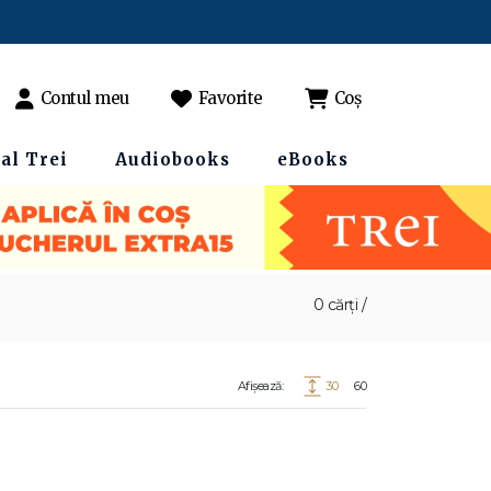
Contul meu
Favorite
Coș
al Trei
Audiobooks
eBooks
0 cărți /
Afișează:
30
60