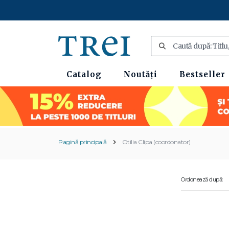
Catalog
Noutăți
Bestseller
Pagină principală
Otilia Clipa (coordonator)
Ordonează după: