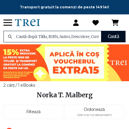
Transport gratuit la comenzi de peste 149 lei!
Caută
2 cărți / 1 eBooks
Norka T. Malberg
Ordonează
Filtează
Cele mai noi descendent