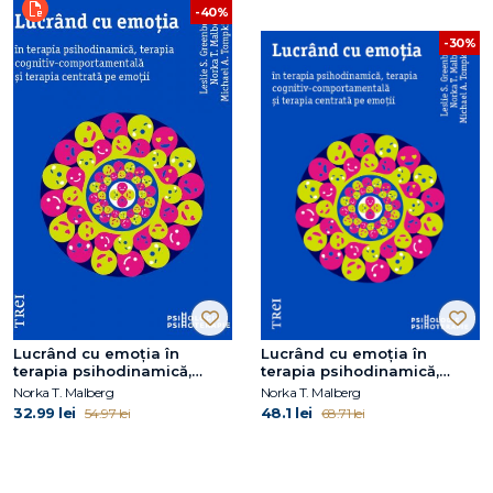
-40%
-30%
Lucrând cu emoția în
Lucrând cu emoția în
terapia psihodinamică,
terapia psihodinamică,
terapia cognitiv-
terapia cognitiv-
Norka T. Malberg
Norka T. Malberg
comportamentală și terapia
comportamentală și terapia
32.99 lei
48.1 lei
54.97 lei
68.71 lei
centrată pe emoții
centrată pe emoții