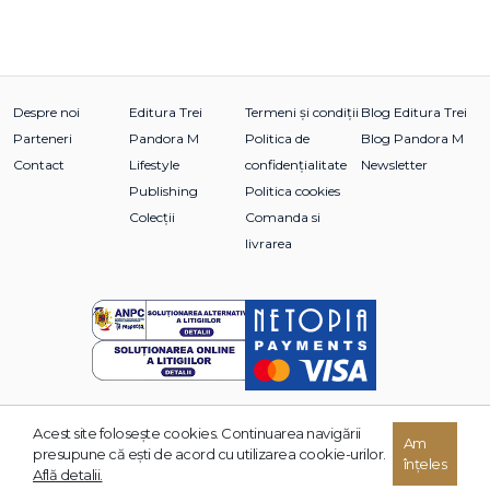
Despre noi
Editura Trei
Termeni și condiții
Blog Editura Trei
Parteneri
Pandora M
Politica de
Blog Pandora M
Contact
Lifestyle
confidențialitate
Newsletter
Publishing
Politica cookies
Colecții
Comanda si
livrarea
Acest site foloseşte cookies. Continuarea navigării
© 2026 Grupul Editorial TREI. Toate drepturile rezervate.
Am
presupune că eşti de acord cu utilizarea cookie-urilor.
înțeles
Dezvoltat de:
Află detalii.