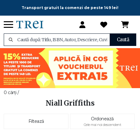
Transport gratuit la comenzi de peste 149 lei!
Caută
0 cărți /
Niall Griffiths
Ordonează
Filtează
Cele mai noi descendent