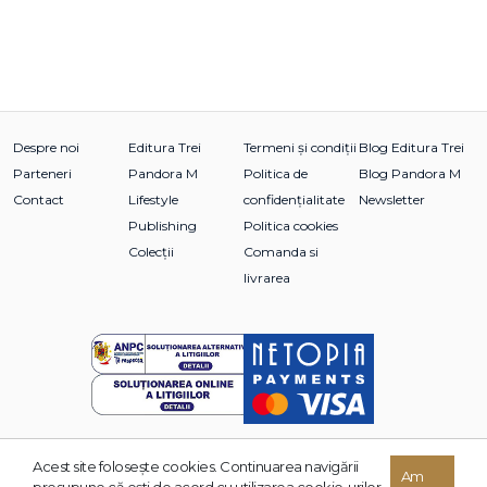
Despre noi
Editura Trei
Termeni și condiții
Blog Editura Trei
Parteneri
Pandora M
Politica de
Blog Pandora M
Contact
Lifestyle
confidențialitate
Newsletter
Publishing
Politica cookies
Colecții
Comanda si
livrarea
Acest site foloseşte cookies. Continuarea navigării
© 2026 Grupul Editorial TREI. Toate drepturile rezervate.
Am
presupune că eşti de acord cu utilizarea cookie-urilor.