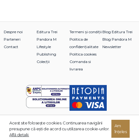
Despre noi
Editura Trei
Termeni și condiții
Blog Editura Trei
Parteneri
Pandora M
Politica de
Blog Pandora M
Contact
Lifestyle
confidențialitate
Newsletter
Publishing
Politica cookies
Colecții
Comanda si
livrarea
Acest site foloseşte cookies. Continuarea navigării
© 2026 Grupul Editorial TREI. Toate drepturile rezervate.
Am
presupune că eşti de acord cu utilizarea cookie-urilor.
înțeles
Dezvoltat de:
Află detalii.