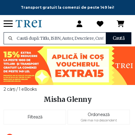
Transport gratuit la comenzi de peste 149 lei!
Caută
2 cărți / 1 eBooks
Misha Glenny
Ordonează
Filtează
Cele mai noi descendent