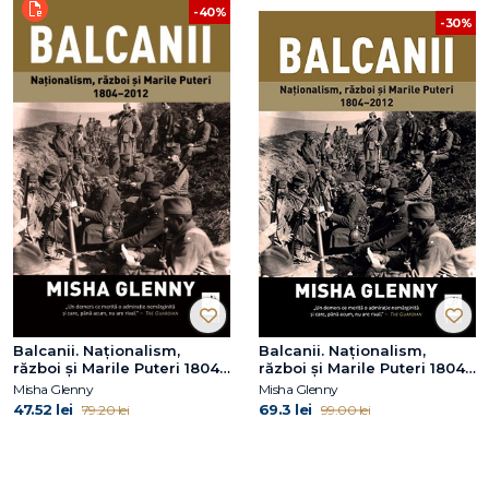
-40%
-30%
Balcanii. Naționalism,
Balcanii. Naționalism,
război și Marile Puteri 1804–
război și Marile Puteri 1804–
2012
2012
Misha Glenny
Misha Glenny
47.52 lei
69.3 lei
79.20 lei
99.00 lei