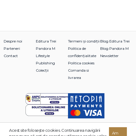
Despre noi
Editura Trei
Termeni și condiții
Blog Editura Trei
Parteneri
Pandora M
Politica de
Blog Pandora M
Contact
Lifestyle
confidențialitate
Newsletter
Publishing
Politica cookies
Colecții
Comanda si
livrarea
Acest site foloseşte cookies. Continuarea navigării
© 2026 Grupul Editorial TREI. Toate drepturile rezervate.
Am
presupune că eşti de acord cu utilizarea cookie-urilor.