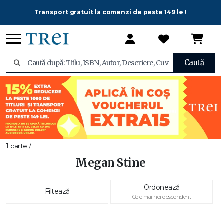
Transport gratuit la comenzi de peste 149 lei!
Caută
1 carte /
Megan Stine
Ordonează
Filtează
Cele mai noi descendent