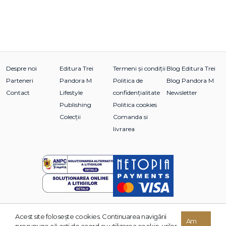
Despre noi
Editura Trei
Termeni și condiții
Blog Editura Trei
Parteneri
Pandora M
Politica de
Blog Pandora M
Contact
Lifestyle
confidențialitate
Newsletter
Publishing
Politica cookies
Colecții
Comanda si
livrarea
Acest site foloseşte cookies. Continuarea navigării
© 2026 Grupul Editorial TREI. Toate drepturile rezervate.
Am
presupune că eşti de acord cu utilizarea cookie-urilor.