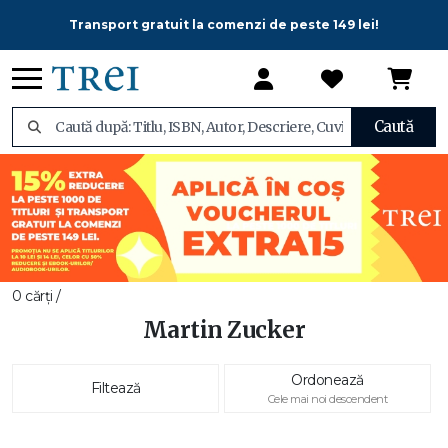
Transport gratuit la comenzi de peste 149 lei!
Caută
0 cărți /
Martin Zucker
Ordonează
Filtează
Cele mai noi descendent