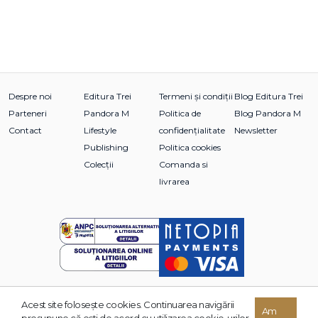
Despre noi
Editura Trei
Termeni și condiții
Blog Editura Trei
Parteneri
Pandora M
Politica de
Blog Pandora M
Contact
Lifestyle
confidențialitate
Newsletter
Publishing
Politica cookies
Colecții
Comanda si
livrarea
Acest site foloseşte cookies. Continuarea navigării
© 2026 Grupul Editorial TREI. Toate drepturile rezervate.
Am
presupune că eşti de acord cu utilizarea cookie-urilor.