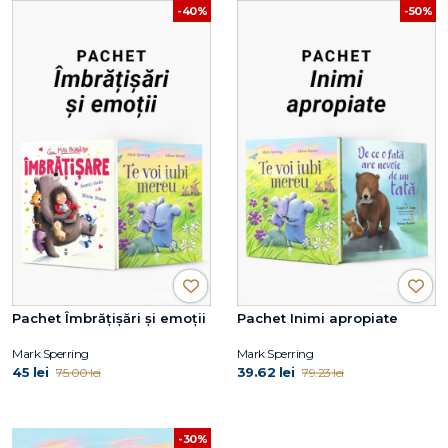
-40%
-50%
Pachet Îmbrățișări și emoții
Pachet Inimi apropiate
Mark Sperring
Mark Sperring
45 lei
39.62 lei
75.00 lei
79.23 lei
-30%