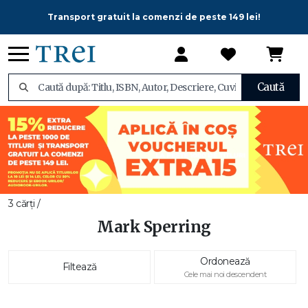
Transport gratuit la comenzi de peste 149 lei!
Caută
3 cărți /
Mark Sperring
Ordonează
Filtează
Cele mai noi descendent