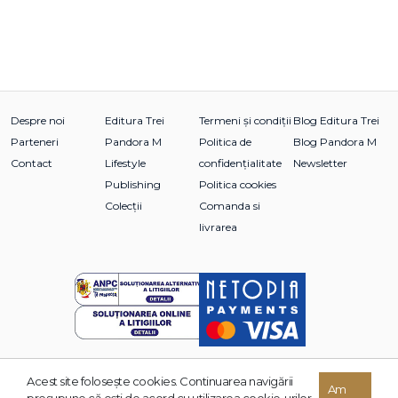
Despre noi
Editura Trei
Termeni și condiții
Blog Editura Trei
Parteneri
Pandora M
Politica de
Blog Pandora M
Contact
Lifestyle
confidențialitate
Newsletter
Publishing
Politica cookies
Colecții
Comanda si
livrarea
Acest site foloseşte cookies. Continuarea navigării
© 2026 Grupul Editorial TREI. Toate drepturile rezervate.
Am
presupune că eşti de acord cu utilizarea cookie-urilor.