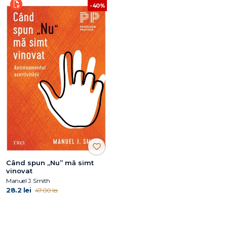
-40%
Când spun „Nu” mă simt
vinovat
Manuel J. Smith
28.2 lei
47.00 lei