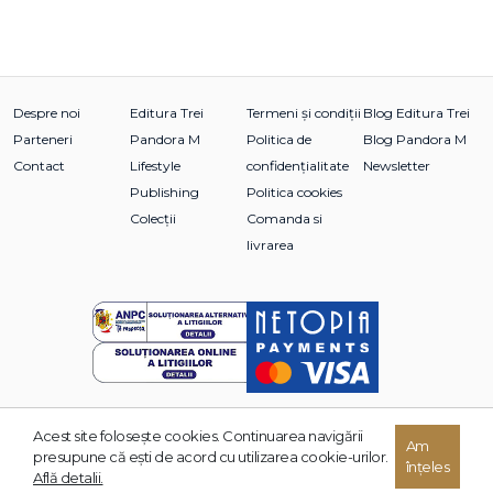
Despre noi
Editura Trei
Termeni și condiții
Blog Editura Trei
Parteneri
Pandora M
Politica de
Blog Pandora M
Contact
Lifestyle
confidențialitate
Newsletter
Publishing
Politica cookies
Colecții
Comanda si
livrarea
Acest site foloseşte cookies. Continuarea navigării
© 2026 Grupul Editorial TREI. Toate drepturile rezervate.
Am
presupune că eşti de acord cu utilizarea cookie-urilor.
înțeles
Dezvoltat de:
Află detalii.