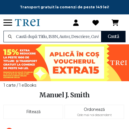
Transport gratuit la comenzi de peste 149 lei!
Caută
1 carte / 1 eBooks
Manuel J. Smith
Ordonează
Filtează
Cele mai noi descendent