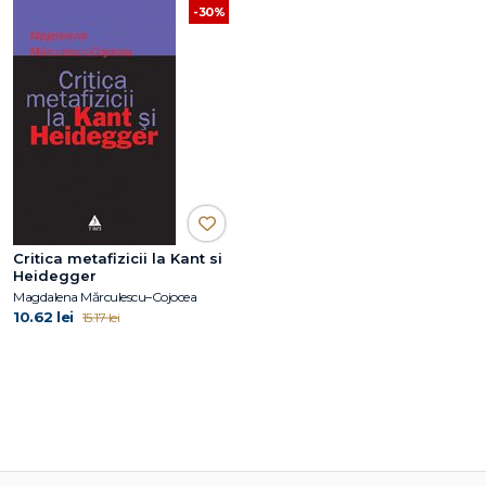
-30%
Critica metafizicii la Kant si
Heidegger
Magdalena Mărculescu–Cojocea
10.62 lei
15.17 lei