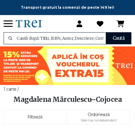
Transport gratuit la comenzi de peste 149 lei!
Caută
1 carte /
Magdalena Mărculescu–Cojocea
Ordonează
Filtează
Cele mai noi descendent