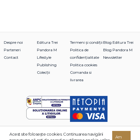
Despre noi
Editura Trei
Termeni și condiții
Blog Editura Trei
Parteneri
Pandora M
Politica de
Blog Pandora M
Contact
Lifestyle
confidențialitate
Newsletter
Publishing
Politica cookies
Colecții
Comanda si
livrarea
Acest site foloseşte cookies. Continuarea navigării
© 2026 Grupul Editorial TREI. Toate drepturile rezervate.
Am
presupune că eşti de acord cu utilizarea cookie-urilor.