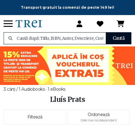
Transport gratuit la comenzi de peste 149 lei!
Caută
3 cărți / 1 Audiobooks · 1 eBooks
Lluís Prats
Ordonează
Filtează
Cele mai noi descendent