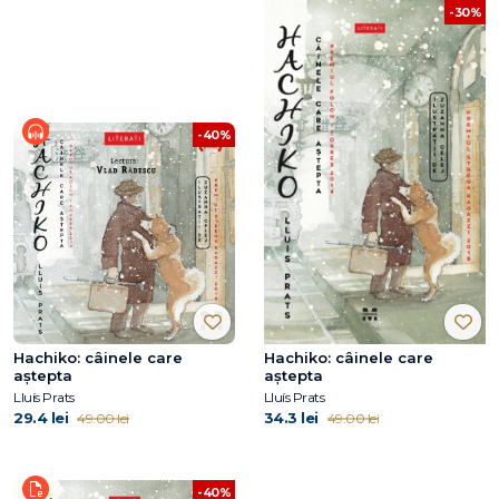
-30%
-40%
Hachiko: câinele care
Hachiko: câinele care
aştepta
aştepta
Lluís Prats
Lluís Prats
29.4 lei
34.3 lei
49.00 lei
49.00 lei
-40%