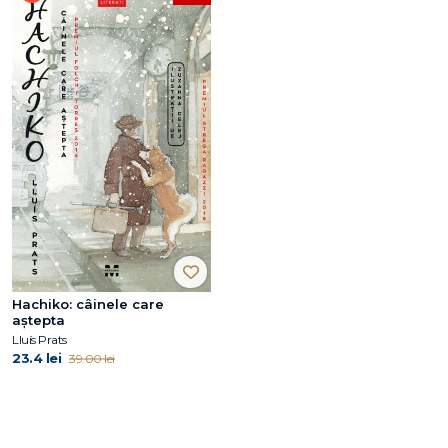
Hachiko: câinele care
aştepta
Lluís Prats
23.4 lei
39.00 lei