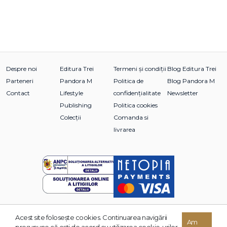
Despre noi
Editura Trei
Termeni și condiții
Blog Editura Trei
Parteneri
Pandora M
Politica de
Blog Pandora M
Contact
Lifestyle
confidențialitate
Newsletter
Publishing
Politica cookies
Colecții
Comanda si
livrarea
Acest site foloseşte cookies. Continuarea navigării
© 2026 Grupul Editorial TREI. Toate drepturile rezervate.
Am
presupune că eşti de acord cu utilizarea cookie-urilor.