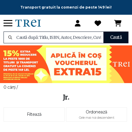
Transport gratuit la comenzi de peste 149 lei!
Caută
0 cărți /
Jr.
Ordonează
Filtează
Cele mai noi descendent