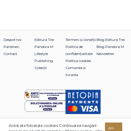
Despre noi
Editura Trei
Termeni și condiții
Blog Editura Trei
Parteneri
Pandora M
Politica de
Blog Pandora M
Contact
Lifestyle
confidențialitate
Newsletter
Publishing
Politica cookies
Colecții
Comanda si
livrarea
Acest site foloseşte cookies. Continuarea navigării
© 2026 Grupul Editorial TREI. Toate drepturile rezervate.
Am
presupune că eşti de acord cu utilizarea cookie-urilor.