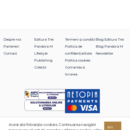
Despre noi
Editura Trei
Termeni și condiții
Blog Editura Trei
Parteneri
Pandora M
Politica de
Blog Pandora M
Contact
Lifestyle
confidențialitate
Newsletter
Publishing
Politica cookies
Colecții
Comanda si
livrarea
Acest site foloseşte cookies. Continuarea navigării
© 2026 Grupul Editorial TREI. Toate drepturile rezervate.
Am
presupune că eşti de acord cu utilizarea cookie-urilor.