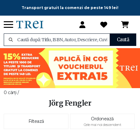
Transport gratuit la comenzi de peste 149 lei!
Caută
0 cărți /
Jörg Fengler
Ordonează
Filtează
Cele mai noi descendent