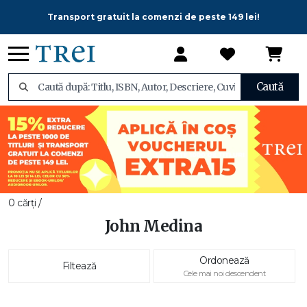
Transport gratuit la comenzi de peste 149 lei!
Caută
0 cărți /
John Medina
Ordonează
Filtează
Cele mai noi descendent