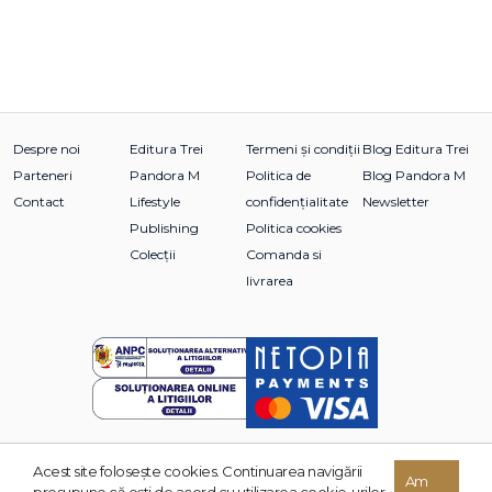
Despre noi
Editura Trei
Termeni și condiții
Blog Editura Trei
Parteneri
Pandora M
Politica de
Blog Pandora M
Contact
Lifestyle
confidențialitate
Newsletter
Publishing
Politica cookies
Colecții
Comanda si
livrarea
Acest site foloseşte cookies. Continuarea navigării
© 2026 Grupul Editorial TREI. Toate drepturile rezervate.
Am
presupune că eşti de acord cu utilizarea cookie-urilor.