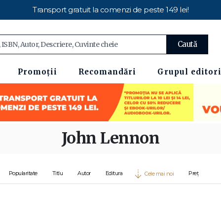
Transport gratuit la comenzi de peste 149 lei!
Caută
Promoții
Recomandări
Grupul editori
John Lennon
Popularitate
Titlu
Autor
Editura
Preț
Cele mai noi