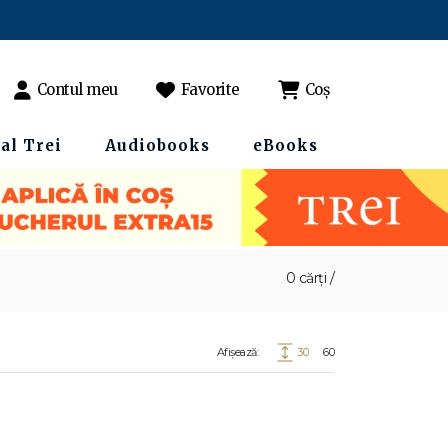
Contul meu
Favorite
Coș
al Trei
Audiobooks
eBooks
0 cărți /
Afișează:
30
60