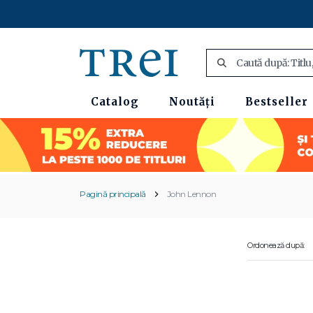
Catalog
Noutăți
Bestseller
Pagină principală
John Lennon
Ordonează după: