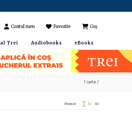
Contul meu
Favorite
Coș
al Trei
Audiobooks
eBooks
1 carte /
Afișează:
30
60