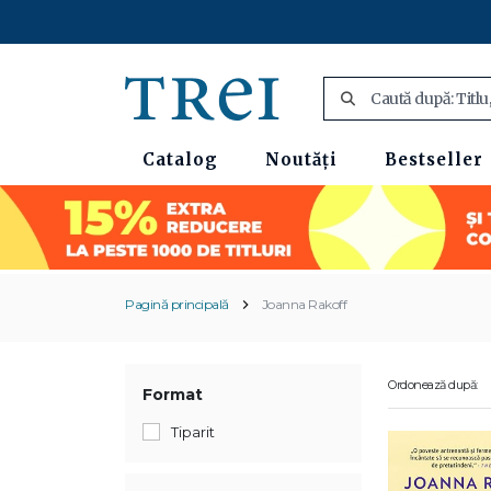
Catalog
Noutăți
Bestseller
Pagină principală
Joanna Rakoff
Ordonează după:
Format
Tiparit