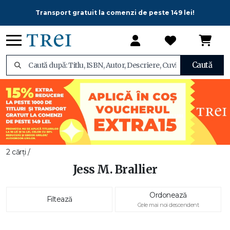
Transport gratuit la comenzi de peste 149 lei!
Caută
2 cărți /
Jess M. Brallier
Ordonează
Filtează
Cele mai noi descendent