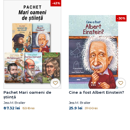
-43%
-30%
Pachet Mari oameni de
Cine a fost Albert Einstein?
știință
Jess M. Brallier
Jess M. Brallier
87.32 lei
25.9 lei
153.18 lei
37.00 lei