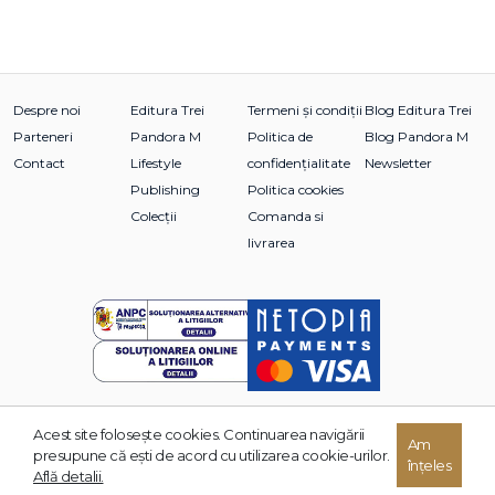
Despre noi
Editura Trei
Termeni și condiții
Blog Editura Trei
Parteneri
Pandora M
Politica de
Blog Pandora M
Contact
Lifestyle
confidențialitate
Newsletter
Publishing
Politica cookies
Colecții
Comanda si
livrarea
Acest site foloseşte cookies. Continuarea navigării
© 2026 Grupul Editorial TREI. Toate drepturile rezervate.
Am
presupune că eşti de acord cu utilizarea cookie-urilor.
înțeles
Dezvoltat de:
Află detalii.