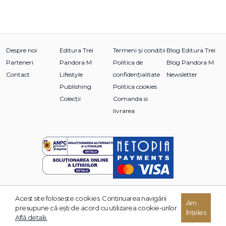
Despre noi
Editura Trei
Termeni și condiții
Blog Editura Trei
Parteneri
Pandora M
Politica de
Blog Pandora M
Contact
Lifestyle
confidențialitate
Newsletter
Publishing
Politica cookies
Colecții
Comanda si
livrarea
Acest site foloseşte cookies. Continuarea navigării
© 2026 Grupul Editorial TREI. Toate drepturile rezervate.
Am
presupune că eşti de acord cu utilizarea cookie-urilor.
înțeles
Dezvoltat de:
Află detalii.