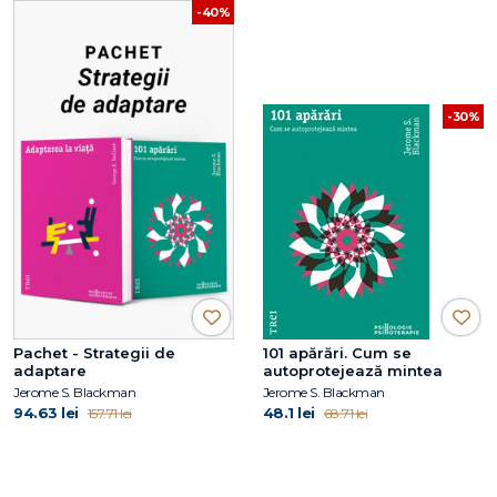
-40%
-30%
Pachet - Strategii de
101 apărări. Cum se
adaptare
autoprotejează mintea
Jerome S. Blackman
Jerome S. Blackman
94.63 lei
48.1 lei
157.71 lei
68.71 lei