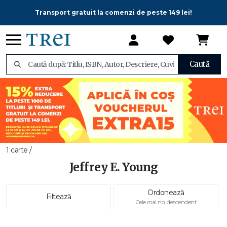
Transport gratuit la comenzi de peste 149 lei!
Caută
1 carte /
Jeffrey E. Young
Ordonează
Filtează
Cele mai noi descendent