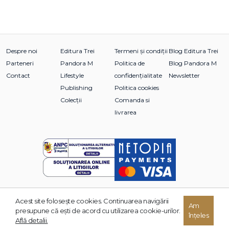
Despre noi
Editura Trei
Termeni și condiții
Blog Editura Trei
Parteneri
Pandora M
Politica de
Blog Pandora M
Contact
Lifestyle
confidențialitate
Newsletter
Publishing
Politica cookies
Colecții
Comanda si
livrarea
Acest site foloseşte cookies. Continuarea navigării
© 2026 Grupul Editorial TREI. Toate drepturile rezervate.
Am
presupune că eşti de acord cu utilizarea cookie-urilor.
înțeles
Dezvoltat de:
Află detalii.