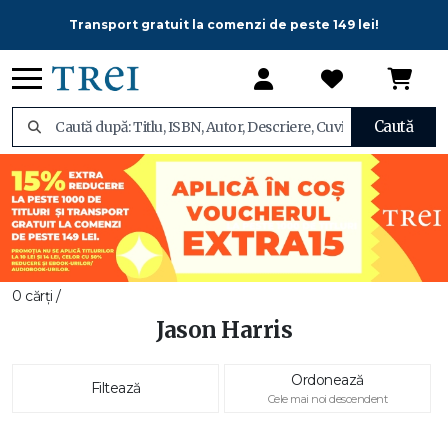
Transport gratuit la comenzi de peste 149 lei!
Caută
0 cărți /
Jason Harris
Ordonează
Filtează
Cele mai noi descendent