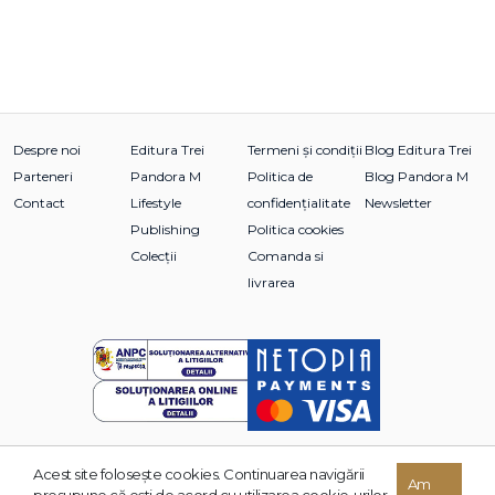
Despre noi
Editura Trei
Termeni și condiții
Blog Editura Trei
Parteneri
Pandora M
Politica de
Blog Pandora M
Contact
Lifestyle
confidențialitate
Newsletter
Publishing
Politica cookies
Colecții
Comanda si
livrarea
Acest site foloseşte cookies. Continuarea navigării
© 2026 Grupul Editorial TREI. Toate drepturile rezervate.
Am
presupune că eşti de acord cu utilizarea cookie-urilor.