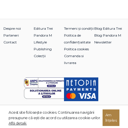
Despre noi
Editura Trei
Termeni și condiții
Blog Editura Trei
Parteneri
Pandora M
Politica de
Blog Pandora M
Contact
Lifestyle
confidențialitate
Newsletter
Publishing
Politica cookies
Colecții
Comanda si
livrarea
Acest site foloseşte cookies. Continuarea navigării
© 2026 Grupul Editorial TREI. Toate drepturile rezervate.
Am
presupune că eşti de acord cu utilizarea cookie-urilor.
înțeles
Dezvoltat de:
Află detalii.