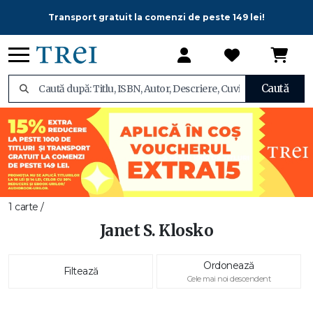
Transport gratuit la comenzi de peste 149 lei!
Caută
1 carte /
Janet S. Klosko
Ordonează
Filtează
Cele mai noi descendent